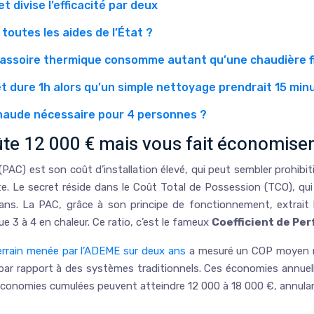
 divise l’efficacité par deux
outes les aides de l’État ?
passoire thermique consomme autant qu’une chaudière fi
et dure 1h alors qu’un simple nettoyage prendrait 15 min
chaude nécessaire pour 4 personnes ?
e 12 000 € mais vous fait économiser
(PAC) est son coût d’installation élevé, qui peut sembler prohibi
rente. Le secret réside dans le Coût Total de Possession (TCO), q
ans. La PAC, grâce à son principe de fonctionnement, extrait les
e 3 à 4 en chaleur. Ce ratio, c’est le fameux
Coefficient de Pe
errain menée par l’ADEME sur deux ans
a mesuré un COP moyen réel
 par rapport à des systèmes traditionnels. Ces économies annuel
es économies cumulées peuvent atteindre 12 000 à 18 000 €, annula