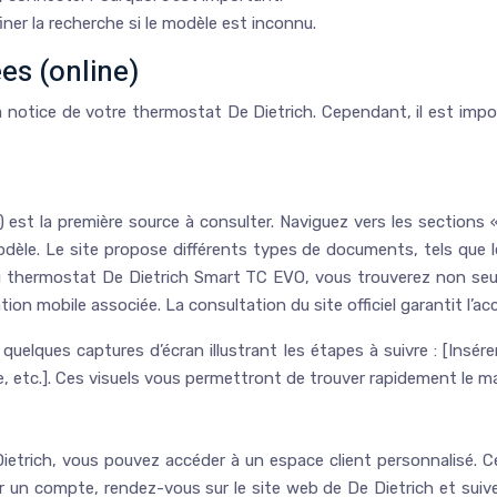
finer la recherche si le modèle est inconnu.
es (online)
a notice de votre thermostat De Dietrich. Cependant, il est impor
fr) est la première source à consulter. Naviguez vers les sectio
le. Le site propose différents types de documents, tels que les 
 du thermostat De Dietrich Smart TC EVO, vous trouverez non se
ation mobile associée. La consultation du site officiel garantit l’a
i quelques captures d’écran illustrant les étapes à suivre : [Insér
, etc.]. Ces visuels vous permettront de trouver rapidement le ma
Dietrich, vous pouvez accéder à un espace client personnalisé. 
 un compte, rendez-vous sur le site web de De Dietrich et suivez