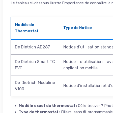
Le tableau ci-dessous illustre l’importance de connaître l
Modèle de
Type de Notice
Thermostat
De Dietrich AD287
Notice d’utilisation stand
De Dietrich Smart TC
Notice d’utilisation av
EVO
application mobile
De Dietrich Moduline
Notice d’installation et d’u
V100
Modèle exact du thermostat :
Où le trouver ? Phot
Type de thermostat :
Filiaire, sans fil, programmab