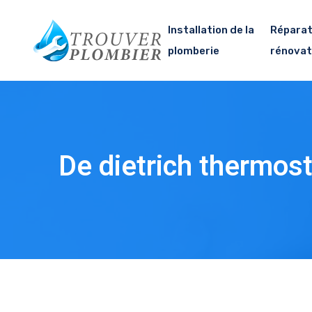
Installation de la
Réparat
plomberie
rénovat
De dietrich thermost