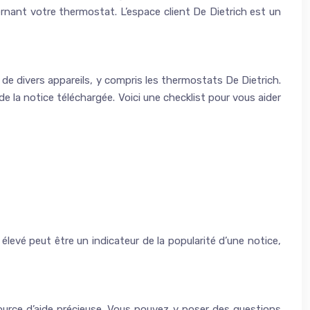
rnant votre thermostat. L’espace client De Dietrich est un
de divers appareils, y compris les thermostats De Dietrich.
é de la notice téléchargée. Voici une checklist pour vous aider
levé peut être un indicateur de la popularité d’une notice,
ource d’aide précieuse. Vous pouvez y poser des questions