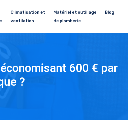
Climatisation et
Matériel et outillage
Blog
e
ventilation
de plomberie
 économisant 600 € par
que ?