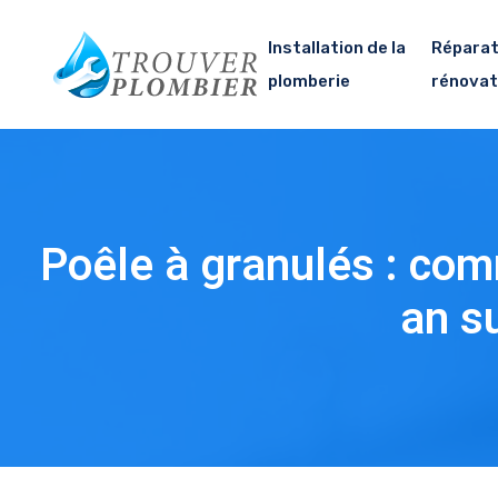
Installation de la
Réparat
plomberie
rénovat
Poêle à granulés : co
an s