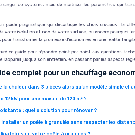
de changer de système, mais de maîtriser les paramètres qui tra
t un guide pragmatique qui décortique les choix cruciaux : la d
e votre isolation et non de votre surface, ou encore pourquoi l’e
s pour transformer la promesse d’économies en une réalité tangibl
uré ce guide pour répondre point par point aux questions techn
de l’appareil jusqu’à son entretien, en passant par les aspects ré
uide complet pour un chauffage écono
e la chaleur dans 3 pièces alors qu’un modèle simple chau
de 12 kW pour une maison de 120 m² ?
xistante : quelle solution pour rénover ?
: installer un poêle à granulés sans respecter les distan
gatoires de votre poêle à granulés ?