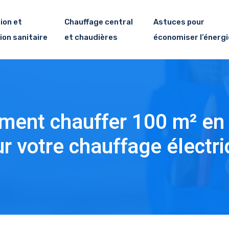
ion et
Chauffage central
Astuces pour
ion sanitaire
et chaudières
économiser l’énergi
mment chauffer 100 m² en
ur votre chauffage électri