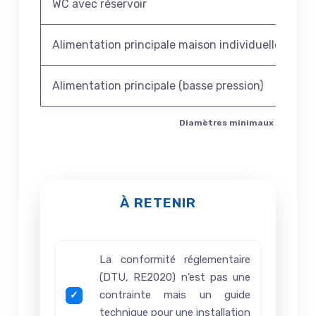
WC avec réservoir
1
Alimentation principale maison individuelle
25
Alimentation principale (basse pression)
3
Diamètres minimaux par type d
À RETENIR
La conformité réglementaire
(DTU, RE2020) n’est pas une
contrainte mais un guide
technique pour une installation