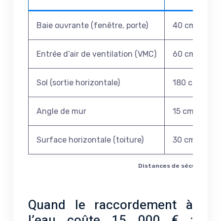
Baie ouvrante (fenêtre, porte)
40 cm mini
Entrée d’air de ventilation (VMC)
60 cm mini
Sol (sortie horizontale)
180 cm min
Angle de mur
15 cm mini
Surface horizontale (toiture)
30 cm minimu
Distances de sécurité ré
Quand le raccordement à
l’eau coûte 15 000 € :