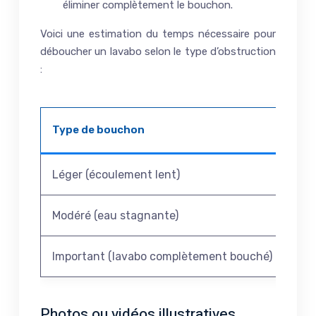
éliminer complètement le bouchon.
Voici une estimation du temps nécessaire pour
déboucher un lavabo selon le type d’obstruction
:
Type de bouchon
Tem
Léger (écoulement lent)
30 
Modéré (eau stagnante)
1 h
Important (lavabo complètement bouché)
2 he
Photos ou vidéos illustratives