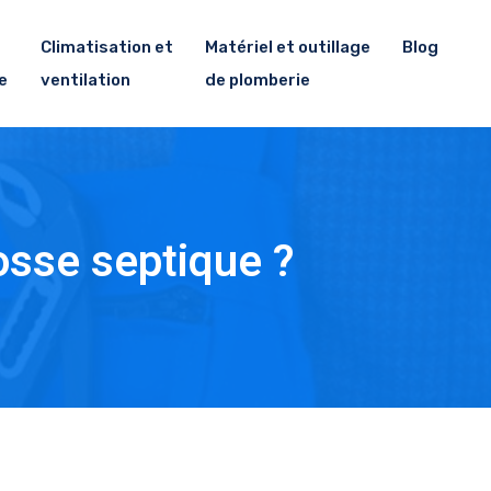
Climatisation et
Matériel et outillage
Blog
e
ventilation
de plomberie
osse septique ?