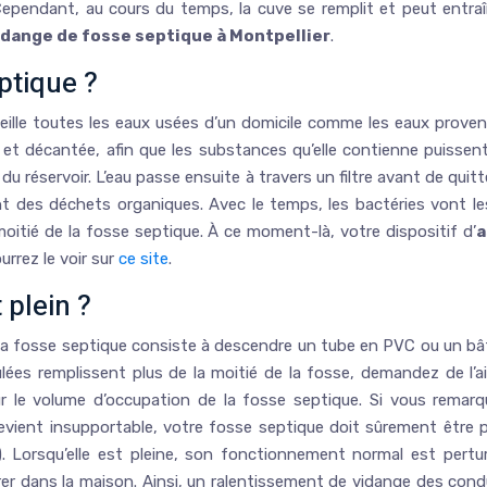
n. Cependant, au cours du temps, la cuve se remplit et peut entr
idange de fosse septique à Montpellier
.
ptique ?
ueille toutes les eaux usées d’un domicile comme les eaux proven
née et décantée, afin que les substances qu’elle contienne puissen
du réservoir. L’eau passe ensuite à travers un filtre avant de quitt
t des déchets organiques. Avec le temps, les bactéries vont le
moitié de la fosse septique. À ce moment-là, votre dispositif d’
a
rrez le voir sur
ce site
.
 plein ?
la fosse septique consiste à descendre un tube en PVC ou un bâto
mulées remplissent plus de la moitié de la fosse, demandez de l’a
ur le volume d’occupation de la fosse septique. Si vous remar
evient insupportable, votre fosse septique doit sûrement être pl
c.). Lorsqu’elle est pleine, son fonctionnement normal est pert
r dans la maison. Ainsi, un ralentissement de vidange des cond