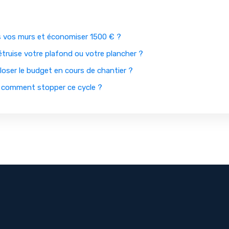
s vos murs et économiser 1500 € ?
truise votre plafond ou votre plancher ?
oser le budget en cours de chantier ?
t comment stopper ce cycle ?