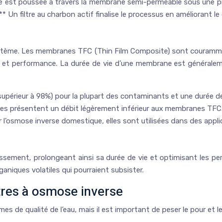
rée est poussée à travers la membrane semi-perméable sous une pre
* Un filtre au charbon actif finalise le processus en améliorant le 
me. Les membranes TFC (Thin Film Composite) sont couramment ut
t performance. La durée de vie d’une membrane est généralemen
(supérieur à 98%) pour la plupart des contaminants et une durée de
lles présentent un débit légèrement inférieur aux membranes TFC
l’osmose inverse domestique, elles sont utilisées dans des applic
ssement, prolongeant ainsi sa durée de vie et optimisant les pe
ganiques volatiles qui pourraient subsister.
tres à osmose inverse
 de qualité de l’eau, mais il est important de peser le pour et le