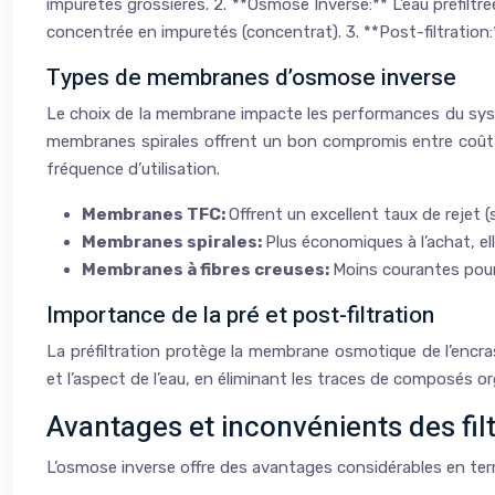
impuretés grossières. 2. **Osmose Inverse:** L’eau préfilt
concentrée en impuretés (concentrat). 3. **Post-filtration:*
Types de membranes d’osmose inverse
Le choix de la membrane impacte les performances du systè
membranes spirales offrent un bon compromis entre coût e
fréquence d’utilisation.
Membranes TFC:
Offrent un excellent taux de rejet 
Membranes spirales:
Plus économiques à l’achat, e
Membranes à fibres creuses:
Moins courantes pour 
Importance de la pré et post-filtration
La préfiltration protège la membrane osmotique de l’encra
et l’aspect de l’eau, en éliminant les traces de composés or
Avantages et inconvénients des fil
L’osmose inverse offre des avantages considérables en termes