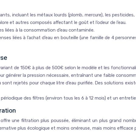
ts, incluant les métaux lourds (plomb, mercure), les pesticides, le
lore et autres composés affectant le goût et l’odeur de l’eau.
ies liées à la consommation d’eau contaminée.
enses liées à l’achat d’eau en bouteille (une famille de 4 personn
rse
 variant de 150€ à plus de 500€ selon le modèle et les fonctionnal
 générer la pression nécessaire, entraînant une faible consommat
au sont rejetés pour chaque litre d’eau purifiée. Des solutions exis
ériodique des filtres (environ tous les 6 à 12 mois) et un entret
ration
e offre une filtration plus poussée, éliminant un plus grand no
lternative plus écologique et moins onéreuse, mais moins efficace