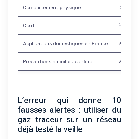
Comportement physique
Diffusion
Coût
Économiq
Applications domestiques en France
99% des 
Précautions en milieu confiné
Ventilat
L’erreur qui donne 10
fausses alertes : utiliser du
gaz traceur sur un réseau
déjà testé la veille